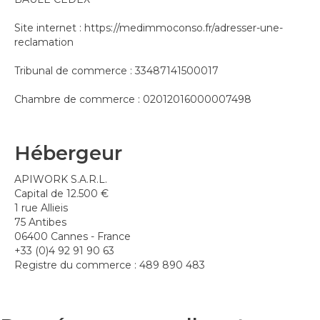
Site internet : https://medimmoconso.fr/adresser-une-
reclamation
Tribunal de commerce : 33487141500017
Chambre de commerce : 02012016000007498
Hébergeur
APIWORK S.A.R.L.
Capital de 12.500 €
1 rue Allieis
75 Antibes
06400 Cannes - France
+33 (0)4 92 91 90 63
Registre du commerce : 489 890 483