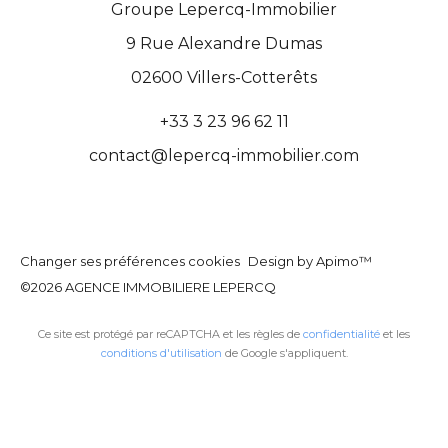
Groupe Lepercq-Immobilier
9 Rue Alexandre Dumas
02600
Villers-Cotterêts
+33 3 23 96 62 11
contact@lepercq-immobilier.com
Changer ses préférences cookies
Design by
Apimo™
©2026 AGENCE IMMOBILIERE LEPERCQ
Ce site est protégé par reCAPTCHA et les règles de
confidentialité
et les
conditions d'utilisation
de Google s'appliquent.