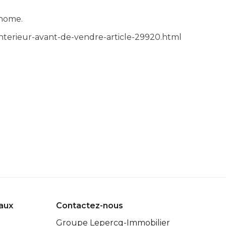
 home.
-interieur-avant-de-vendre-article-29920.html
eaux
Contactez-nous
Groupe Lepercq-Immobilier