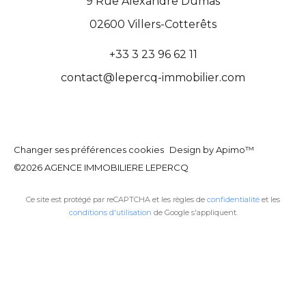
9 Rue Alexandre Dumas
02600
Villers-Cotterêts
+33 3 23 96 62 11
contact@lepercq-immobilier.com
Changer ses préférences cookies
Design by
Apimo™
©2026 AGENCE IMMOBILIERE LEPERCQ
Ce site est protégé par reCAPTCHA et les règles de
confidentialité
et les
conditions d'utilisation
de Google s'appliquent.