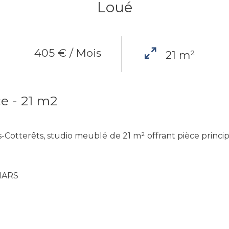
Loué
405 € / Mois
21 m²
e - 21 m2
s-Cotterêts, studio meublé de 21 m² offrant pièce principa
MARS