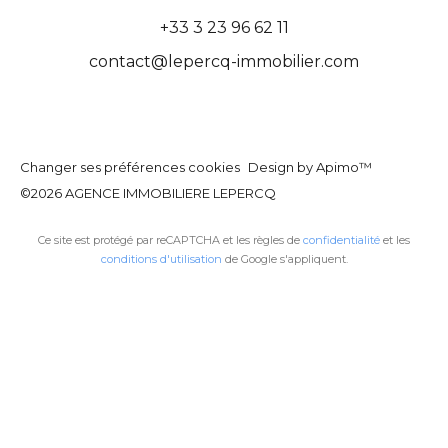
+33 3 23 96 62 11
contact@lepercq-immobilier.com
Changer ses préférences cookies
Design by
Apimo™
©2026 AGENCE IMMOBILIERE LEPERCQ
Ce site est protégé par reCAPTCHA et les règles de
confidentialité
et les
conditions d'utilisation
de Google s'appliquent.