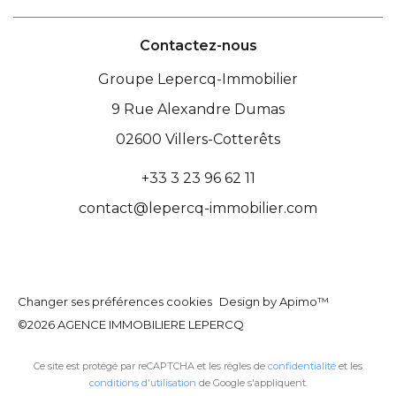
Contactez-nous
Groupe Lepercq-Immobilier
9 Rue Alexandre Dumas
02600
Villers-Cotterêts
+33 3 23 96 62 11
contact@lepercq-immobilier.com
Changer ses préférences cookies
Design by
Apimo™
©2026 AGENCE IMMOBILIERE LEPERCQ
Ce site est protégé par reCAPTCHA et les règles de
confidentialité
et les
conditions d'utilisation
de Google s'appliquent.