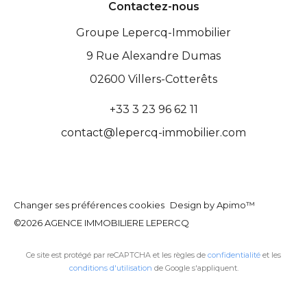
Contactez-nous
Groupe Lepercq-Immobilier
9 Rue Alexandre Dumas
02600
Villers-Cotterêts
+33 3 23 96 62 11
contact@lepercq-immobilier.com
Changer ses préférences cookies
Design by
Apimo™
©2026 AGENCE IMMOBILIERE LEPERCQ
Ce site est protégé par reCAPTCHA et les règles de
confidentialité
et les
conditions d'utilisation
de Google s'appliquent.