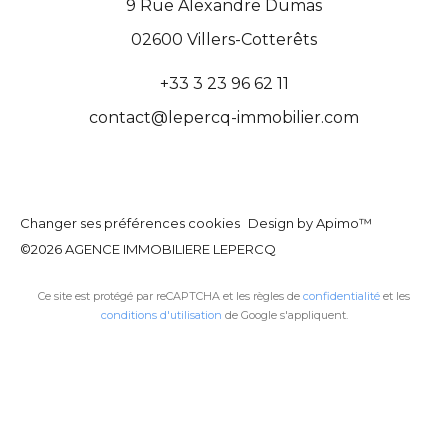
9 Rue Alexandre Dumas
02600
Villers-Cotterêts
+33 3 23 96 62 11
contact@lepercq-immobilier.com
Changer ses préférences cookies
Design by
Apimo™
©2026 AGENCE IMMOBILIERE LEPERCQ
Ce site est protégé par reCAPTCHA et les règles de
confidentialité
et les
conditions d'utilisation
de Google s'appliquent.