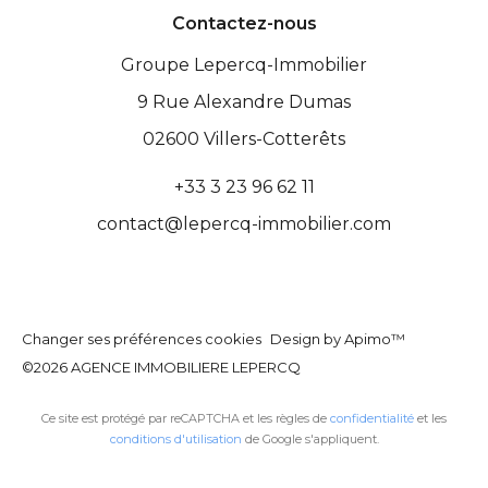
Contactez-nous
Groupe Lepercq-Immobilier
9 Rue Alexandre Dumas
02600
Villers-Cotterêts
+33 3 23 96 62 11
contact@lepercq-immobilier.com
Changer ses préférences cookies
Design by
Apimo™
©2026 AGENCE IMMOBILIERE LEPERCQ
Ce site est protégé par reCAPTCHA et les règles de
confidentialité
et les
conditions d'utilisation
de Google s'appliquent.