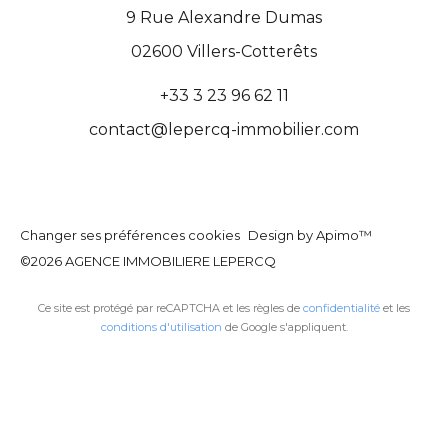
9 Rue Alexandre Dumas
02600
Villers-Cotterêts
+33 3 23 96 62 11
contact@lepercq-immobilier.com
Changer ses préférences cookies
Design by
Apimo™
©2026 AGENCE IMMOBILIERE LEPERCQ
Ce site est protégé par reCAPTCHA et les règles de
confidentialité
et les
conditions d'utilisation
de Google s'appliquent.