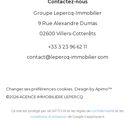
Contactez-nous
Groupe Lepercq-Immobilier
9 Rue Alexandre Dumas
02600
Villers-Cotterêts
+33 3 23 96 62 11
contact@lepercq-immobilier.com
Changer ses préférences cookies
Design by
Apimo™
©2026 AGENCE IMMOBILIERE LEPERCQ
Ce site est protégé par reCAPTCHA et les règles de
confidentialité
et les
conditions d'utilisation
de Google s'appliquent.