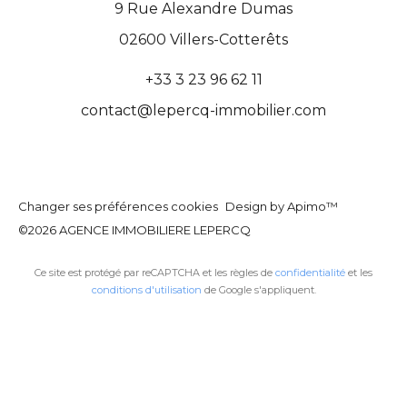
9 Rue Alexandre Dumas
02600
Villers-Cotterêts
+33 3 23 96 62 11
contact@lepercq-immobilier.com
Changer ses préférences cookies
Design by
Apimo™
©2026 AGENCE IMMOBILIERE LEPERCQ
Ce site est protégé par reCAPTCHA et les règles de
confidentialité
et les
conditions d'utilisation
de Google s'appliquent.