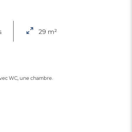
s
29 m²
 avec WC, une chambre.